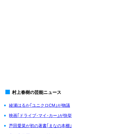
村上春樹の芸能ニュース
綾瀬はるか｢ユニクロCM｣が物議
映画｢ドライブ･マイ･カー｣が快挙
芦田愛菜が初の著書｢まなの本棚｣