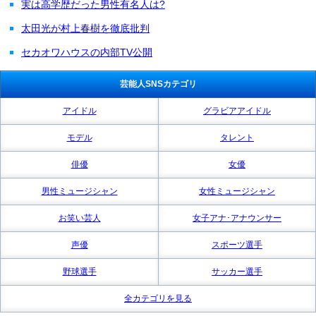
実は高学歴だった男性有名人は?
太田光が村上春樹を徹底批判
セカオワハウスの内部TV公開
芸能人SNSカテゴリ
アイドル
グラビアアイドル
モデル
タレント
俳優
女優
男性ミュージシャン
女性ミュージシャン
お笑い芸人
女子アナ･アナウンサー
声優
スポーツ選手
野球選手
サッカー選手
全カテゴリを見る