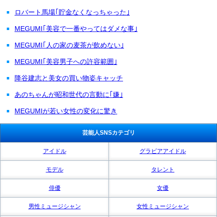
ロバート馬場｢貯金なくなっちゃった｣
MEGUMI｢美容で一番やってはダメな事｣
MEGUMI｢人の家の麦茶が飲めない｣
MEGUMI｢美容男子への許容範囲｣
降谷建志と美女の買い物姿キャッチ
あのちゃんが昭和世代の言動に｢嫌｣
MEGUMIが若い女性の変化に驚き
芸能人SNSカテゴリ
アイドル
グラビアアイドル
モデル
タレント
俳優
女優
男性ミュージシャン
女性ミュージシャン