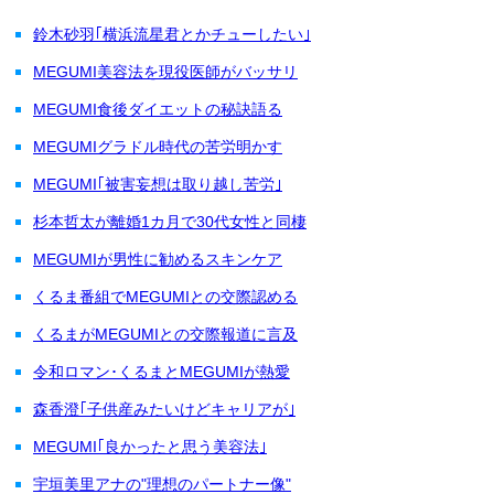
鈴木砂羽｢横浜流星君とかチューしたい｣
MEGUMI美容法を現役医師がバッサリ
MEGUMI食後ダイエットの秘訣語る
MEGUMIグラドル時代の苦労明かす
MEGUMI｢被害妄想は取り越し苦労｣
杉本哲太が離婚1カ月で30代女性と同棲
MEGUMIが男性に勧めるスキンケア
くるま番組でMEGUMIとの交際認める
くるまがMEGUMIとの交際報道に言及
令和ロマン･くるまとMEGUMIが熱愛
森香澄｢子供産みたいけどキャリアが｣
MEGUMI｢良かったと思う美容法｣
宇垣美里アナの"理想のパートナー像"