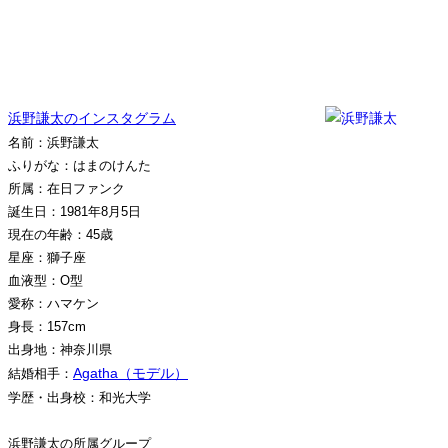
浜野謙太のインスタグラム
名前：浜野謙太
ふりがな：はまのけんた
所属：在日ファンク
誕生日：1981年8月5日
現在の年齢：45歳
星座：獅子座
血液型：O型
愛称：ハマケン
身長：157cm
出身地：神奈川県
Agatha（モデル）
結婚相手：
学歴・出身校：和光大学
浜野謙太の所属グループ