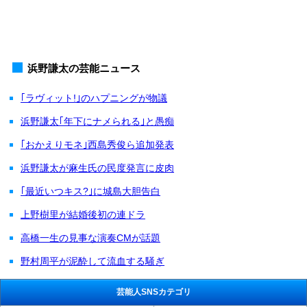
浜野謙太の芸能ニュース
｢ラヴィット!｣のハプニングが物議
浜野謙太｢年下にナメられる｣と愚痴
｢おかえりモネ｣西島秀俊ら追加発表
浜野謙太が麻生氏の民度発言に皮肉
｢最近いつキス?｣に城島大胆告白
上野樹里が結婚後初の連ドラ
高橋一生の見事な演奏CMが話題
野村周平が泥酔して流血する騒ぎ
芸能人SNSカテゴリ