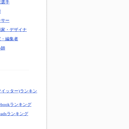
球選手
優
ンサー
術家・デザイナ
家・編集者
い師
ツイッター)ランキン
ebookランキング
eadsランキング