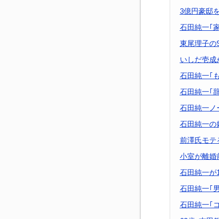
3億円豪邸
石田純一｢
東尾理子の
いしだ壱成
石田純一｢
石田純一｢
石田純一ノ
石田純一の
前澤氏モテ
小室が離婚
石田純一が
石田純一｢
石田純一｢