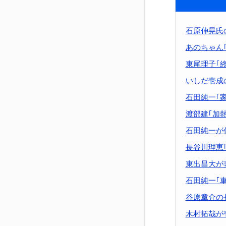
石原伸晃氏
あのちゃん
東尾理子｢
いしだ壱成
石田純一｢
渡部建｢加
石田純一が
長谷川理恵｢
東出昌大が
石田純一｢
谷原章介の
木村拓哉が