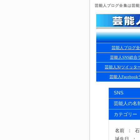
芸能人ブログ全集は芸能人
芸能人ブログ全
芸能人SNS総合
芸能人X(ツイッタ
芸能人Faceboo
SNS
芸能人の名
カテゴリー
名前 : 
誕生日 : 1