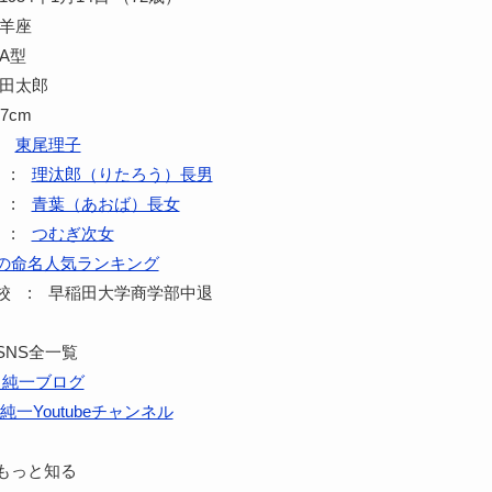
山羊座
A型
石田太郎
7cm
:
東尾理子
 :
理汰郎（りたろう）長男
 :
青葉（あおば）長女
 :
つむぎ次女
の命名人気ランキング
校 : 早稲田大学商学部中退
SNS全一覧
田純一ブログ
純一Youtubeチャンネル
もっと知る