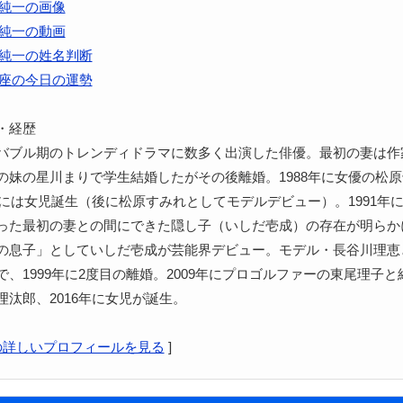
純一の画像
純一の動画
純一の姓名判断
座の今日の運勢
・経歴
バブル期のトレンディドラマに数多く出演した俳優。最初の妻は作
の妹の星川まりで学生結婚したがその後離婚。1988年に女優の松
0年には女児誕生（後に松原すみれとしてモデルデビュー）。1991年
った最初の妻との間にできた隠し子（いしだ壱成）の存在が明らか
の息子」としていしだ壱成が芸能界デビュー。モデル・長谷川理恵
、1999年に2度目の離婚。2009年にプロゴルファーの東尾理子と結
理汰郎、2016年に女児が誕生。
の詳しいプロフィールを見る
]