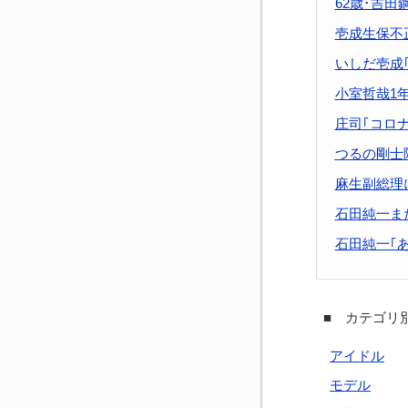
62歳･吉
壱成生保不
いしだ壱成
小室哲哉1
庄司｢コロ
つるの剛士
麻生副総理
石田純一ま
石田純一｢
■ カテゴリ別
アイドル
モデル