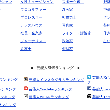
ジシャン
女性ミュージシャン
スポーツ選手
野
手
プロゴルファー
漫画家
声
プロレスラー
相撲力士
ダ
テラスハウス
写真家
芸
社長・企業家
ライター・評論家
作
ジャーナリスト
政治家
占
弁護士
料理家
■ 芸能人SNSランキング ■
芸能人X(
合ランキング
芸能人インスタグラムランキング
グ
芸能人YouTubeランキング
芸能人Fac
ランキング
kランキング
芸能人WEARランキング
芸能人Thr
tランキング