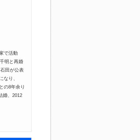
家で活動
原千明と再婚
に石田が公表
になり、
との8年余り
婚、2012