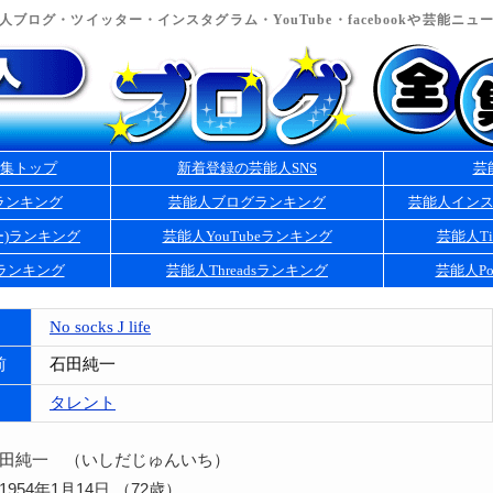
ブログ・ツイッター・インスタグラム・YouTube・facebookや芸能ニ
集トップ
新着登録の芸能人SNS
芸
ランキング
芸能人ブログランキング
芸能人イン
ー)ランキング
芸能人YouTubeランキング
芸能人Ti
kランキング
芸能人Threadsランキング
芸能人Po
No socks J life
前
石田純一
タレント
石田純一 （いしだじゅんいち）
954年1月14日 （72歳）