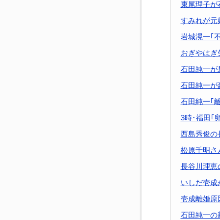
東尾理子が
すみれが元
岩城滉一｢
おぎやはぎ
石田純一が
石田純一が
石田純一｢
3時･福田｢
西島秀俊の
松原千明さ
長谷川理恵
いしだ壱成
壱成離婚原
石田純一の